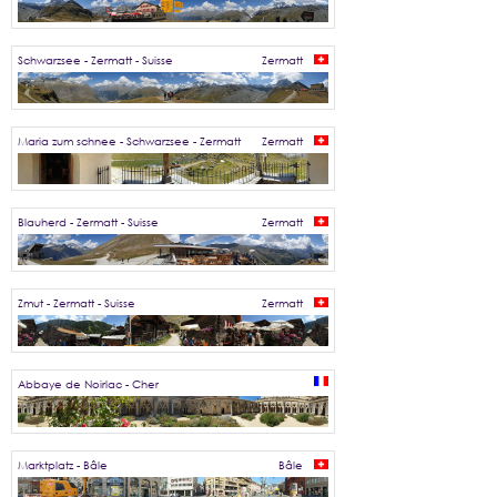
Schwarzsee - Zermatt - Suisse
Zermatt
Maria zum schnee - Schwarzsee - Zermatt
Zermatt
Blauherd - Zermatt - Suisse
Zermatt
Zmut - Zermatt - Suisse
Zermatt
Abbaye de Noirlac - Cher
Marktplatz - Bâle
Bâle