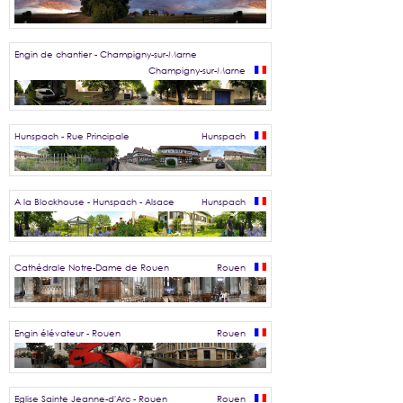
Engin de chantier - Champigny-sur-Marne
Champigny-sur-Marne
Hunspach - Rue Principale
Hunspach
A la Blockhouse - Hunspach - Alsace
Hunspach
Cathédrale Notre-Dame de Rouen
Rouen
Engin élévateur - Rouen
Rouen
Eglise Sainte Jeanne-d'Arc - Rouen
Rouen