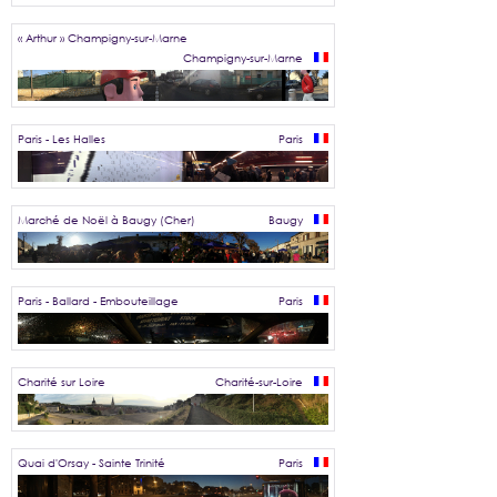
« Arthur » Champigny-sur-Marne
Champigny-sur-Marne
Paris - Les Halles
Paris
Marché de Noël à Baugy (Cher)
Baugy
Paris - Ballard - Embouteillage
Paris
Charité sur Loire
Charité-sur-Loire
Quai d'Orsay - Sainte Trinité
Paris