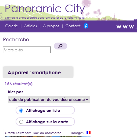
Panoramic City
L'art de la photographie panoramique et de la visite virtuelle
Galerie
|
Articles
|
A propos
|
Contact
Recherche
Appareil : smartphone
156 résultat(s)
Trier par
Affichage en liste
Affichage sur la carte
Graffiti Koiktendiz - Rue du commerce
Bourges