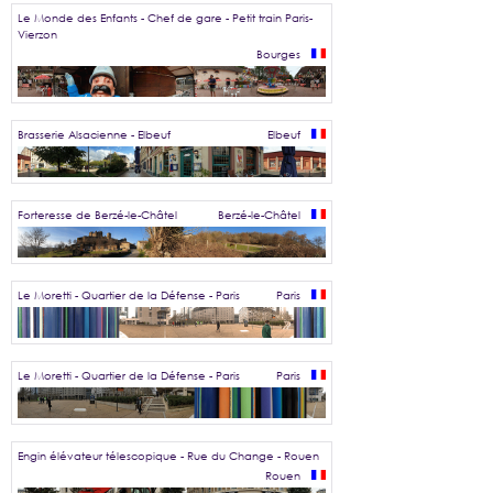
Le Monde des Enfants - Chef de gare - Petit train Paris-
Vierzon
Bourges
Brasserie Alsacienne - Elbeuf
Elbeuf
Forteresse de Berzé-le-Châtel
Berzé-le-Châtel
Le Moretti - Quartier de la Défense - Paris
Paris
Le Moretti - Quartier de la Défense - Paris
Paris
Engin élévateur télescopique - Rue du Change - Rouen
Rouen