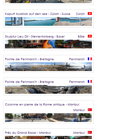
Kaputt Ausblick auf den see - Zürich - Suisse
Zürich
Skulptur Lieu Dit - Steinentorberg - Basel
Bâle
Pointe de Penmarc'h - Bretagne
Penmarch
Pointe de Penmarc'h - Bretagne
Penmarch
Colonne en pierre de la Rome antique - Istanbul
Istanbul
Près du Grand Bazar - Istanbul
Istanbul