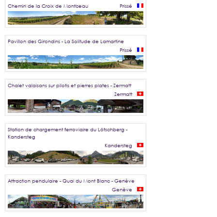
Chemin de la Croix de Montceau
Prissé
Pavillon des Girondins - La Solitude de Lamartine
Prissé
Chalet valaisans sur pilotis et pierres plates - Zermatt
Zermatt
Station de chargement ferroviaire du Lötschberg -
Kandersteg
Kandersteg
Attraction pendulaire - Quai du Mont Blanc - Genève
Genève