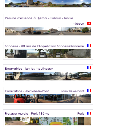
Pénurie d'essence à Djerba - Midoun - Tunisie
Midoun
Sancerre - 80 ans de l'Appellation Sancerre
Sancerre
Excavatrice - Issy-les-Moulineaux
Excavatrice - Joinville-le-Pont
Joinville-le-Pont
Fresque murale - Paris 15ème
Paris