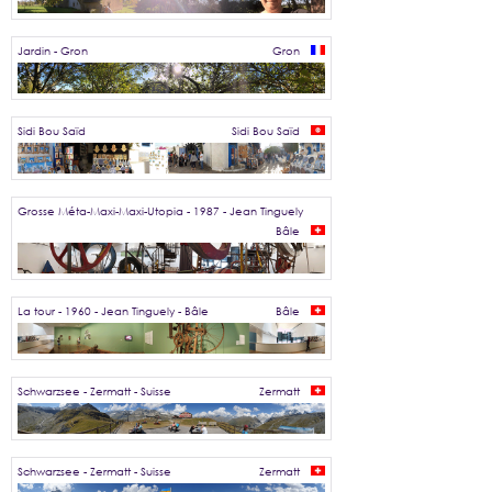
Jardin - Gron
Gron
Sidi Bou Saïd
Sidi Bou Saïd
Grosse Méta-Maxi-Maxi-Utopia - 1987 - Jean Tinguely
Bâle
La tour - 1960 - Jean Tinguely - Bâle
Bâle
Schwarzsee - Zermatt - Suisse
Zermatt
Schwarzsee - Zermatt - Suisse
Zermatt