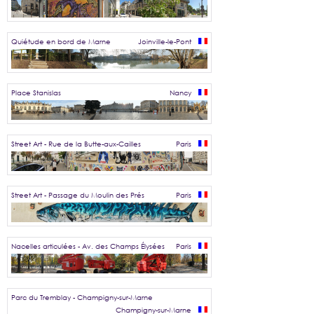
Quiétude en bord de Marne
Joinville-le-Pont
Place Stanislas
Nancy
Street Art - Rue de la Butte-aux-Cailles
Paris
Street Art - Passage du Moulin des Prés
Paris
Nacelles articulées - Av. des Champs Élysées
Paris
Parc du Tremblay - Champigny-sur-Marne
Champigny-sur-Marne