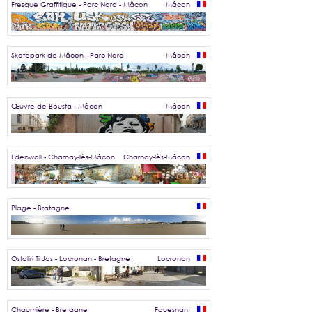
Fresque Graffitique - Parc Nord - Mâcon
Mâcon
Skatepark de Mâcon - Parc Nord
Mâcon
Œuvre de Bousta - Mâcon
Mâcon
Edenwall - Charnay-lès-Mâcon
Charnay-lès-Mâcon
Plage - Bratagne
Ostaliri Ti Jos - Locronan - Bretagne
Locronan
Chaumière - Bretagne
Fouesnant