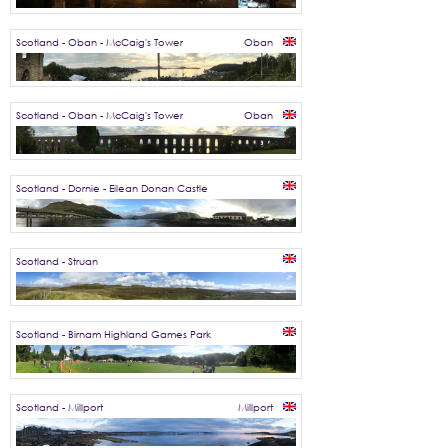
Scotland - Oban - McCaig's Tower
Oban
Scotland - Oban - McCaig's Tower
Oban
Scotland - Dornie - Eilean Donan Castle
Scotland - Struan
Scotland - Birnam Highland Games Park
Scotland - Millport
Millport