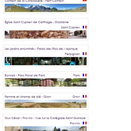
Combin de la Corbassière - Petit Combin
Église Saint Cyprien de Carthage - Occitanie
Saint Cyprien
Les jardins enluminés - Palais des Rois de Majorque
Perpignan
Bonsaïs - Parc Floral de Paris
Paris
Femme et champ de blé - Gron
Gron
Tour César - Provins - Vue sur la Collégiale Saint Quiriace
Provins