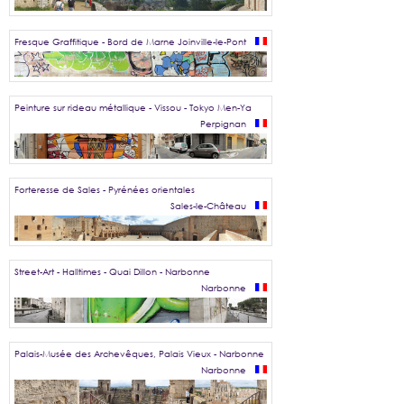
Fresque Graffitique - Bord de Marne
Joinville-le-Pont
Peinture sur rideau métallique - Vissou - Tokyo Men-Ya
Perpignan
Forteresse de Sales - Pyrénées orientales
Sales-le-Château
Street-Art - Halltimes - Quai Dillon - Narbonne
Narbonne
Palais-Musée des Archevêques, Palais Vieux - Narbonne
Narbonne