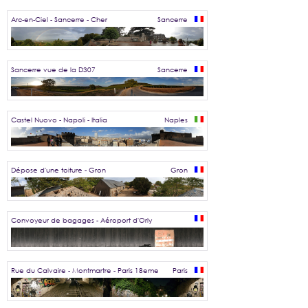
Arc-en-Ciel - Sancerre - Cher
Sancerre
Sancerre vue de la D307
Sancerre
Castel Nuovo - Napoli - Italia
Naples
Dépose d'une toiture - Gron
Gron
Convoyeur de bagages - Aéroport d'Orly
Rue du Calvaire - Montmartre - Paris 18eme
Paris