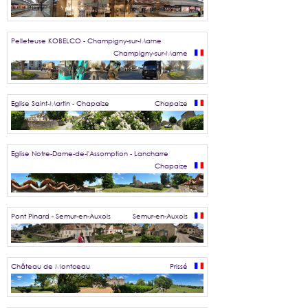
Pelleteuse KOBELCO - Champigny-sur-Marne
Champigny-sur-Marne
Eglise Saint-Martin - Chapaize
Chapaize
Eglise Notre-Dame-de-l'Assomption - Lancharre
Chapaize
Pont Pinard - Semur-en-Auxois
Semur-en-Auxois
Château de Montceau
Prissé