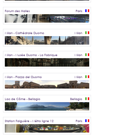
Forum des Halles
Paris
Milan - Cathédrale Duomo
Milan
Milan - Musée Duomo - La Fabrique
Milan
Milan - Piazza del Duomo
Milan
Lac de Côme - Bellagio
Bellagio
Station Falguière - Métro ligne 12
Paris