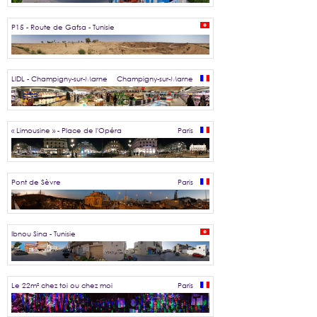
P15 - Route de Gafsa - Tunisie
LIDL - Champigny-sur-Marne
Champigny-sur-Marne
« Limousine » - Place de l'Opéra
Paris
Pont de Sèvre
Paris
Ibnou Sina - Tunisie
Le 22m² chez toi ou chez moi
Paris