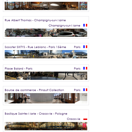
Rue Albert Thomas - Champigny-sur-Marne
Champigny-sur-Marne
Scooter SIXTYS - Rue Leblanc - Paris 15ème
Paris
Place Balard - Paris
Paris
Bourse de commerce - Pinault Collection
Paris
Basilique Sainte-Marie - Cracovie - Pologne
Cracovie