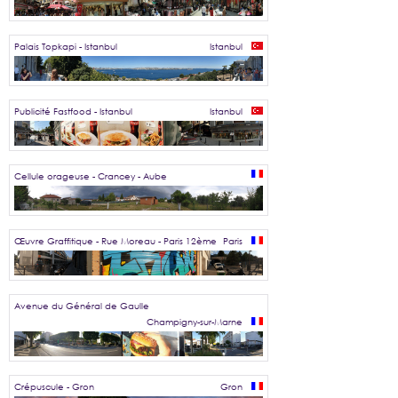
Palais Topkapi - Istanbul
Istanbul
Publicité Fastfood - Istanbul
Istanbul
Cellule orageuse - Crancey - Aube
Œuvre Graffitique - Rue Moreau - Paris 12ème
Paris
Avenue du Général de Gaulle
Champigny-sur-Marne
Crépuscule - Gron
Gron