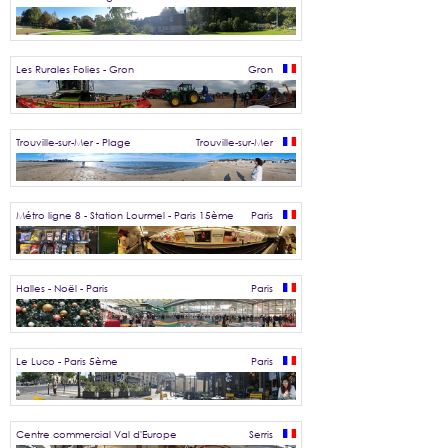
Les Rurales Folies - Gron
Gron
Trouville-sur-Mer - Plage
Trouville-sur-Mer
Métro ligne 8 - Station Lourmel - Paris 15ème
Paris
Halles - Noël - Paris
Paris
Le Luco - Paris 5ème
Paris
Centre commercial Val d'Europe
Serris