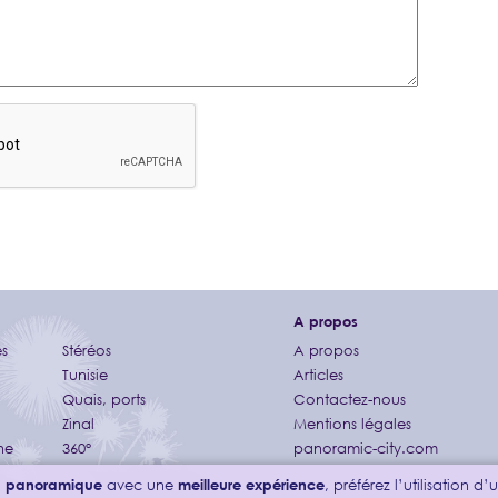
A propos
s
Stéréos
A propos
Tunisie
Articles
Quais, ports
Contactez-nous
Zinal
Mentions légales
ne
360°
panoramic-city.com
on panoramique
avec une
meilleure expérience
, préférez l’utilisation d