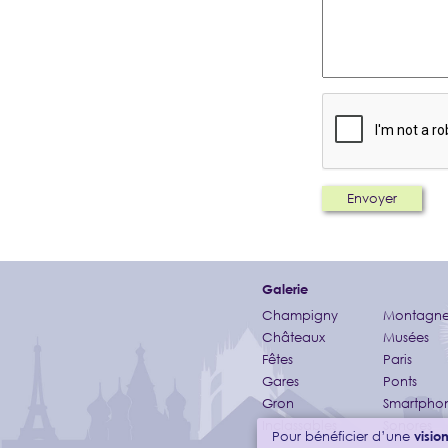
Galerie
Champigny
Montagne
Châteaux
Musées
Fêtes
Paris
Gares
Ponts
Gron
Smartpho
Inclassables
Sonores
Pour bénéficier d’une
visi