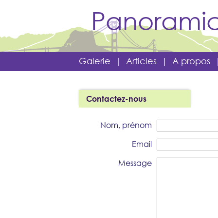
Panoramic
Galerie
|
Articles
|
A propos
Contactez-nous
Nom, prénom
Email
Message