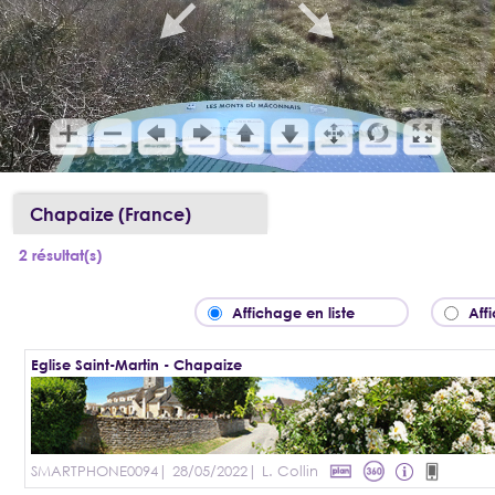
Chapaize (France)
2 résultat(s)
Affichage en liste
Aff
Eglise Saint-Martin - Chapaize
SMARTPHONE0094
| 28/05/2022
| L. Collin