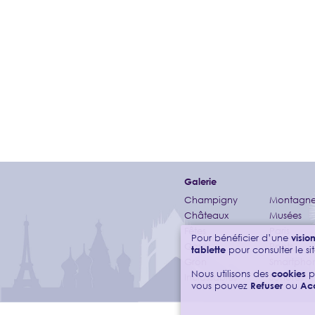
Galerie
Champigny
Montagne
Châteaux
Musées
Fêtes
Paris
Pour bénéficier d’une
visi
Gares
Ponts
tablette
pour consulter le sit
Gron
Smartpho
Nous utilisons des
cookies
p
Inclassables
Sonores
vous pouvez
Refuser
ou
Ac