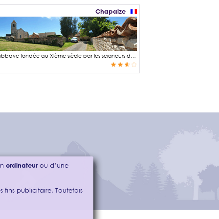
Chapaize
L'église Notre-Dame de Lancharre date du XIIème siècle et faisait partie d'un abbaye fondée au XIème siècle par les seigneurs de Brancion.
’un
ordinateur
ou d’une
 fins publicitaire. Toutefois