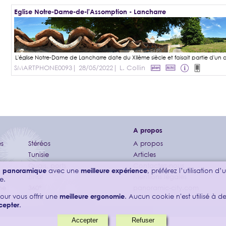
Eglise Notre-Dame-de-l'Assomption - Lancharre
SMARTPHONE0093
| 28/05/2022
| L. Collin
A propos
s
Stéréos
A propos
Tunisie
Articles
Quais, ports
Contactez-nous
on panoramique
avec une
meilleure expérience
, préférez l’utilisation d
Zinal
Mentions légales
e.
ne
360°
panoramic-city.com
our vous offrir une
meilleure ergonomie
. Aucun cookie n'est utilisé à des
cepter
.