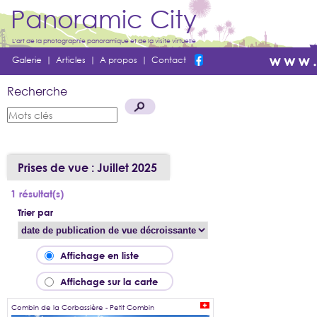
Panoramic City
L'art de la photographie panoramique et de la visite virtuelle
Galerie
|
Articles
|
A propos
|
Contact
Recherche
Prises de vue : Juillet 2025
1 résultat(s)
Trier par
Affichage en liste
Affichage sur la carte
Combin de la Corbassière - Petit Combin