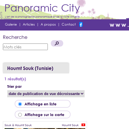
Panoramic City
L'art de la photographie panoramique et de la visite virtuelle
Galerie
|
Articles
|
A propos
|
Contact
Recherche
Houmt Souk (Tunisie)
1 résultat(s)
Trier par
Affichage en liste
Affichage sur la carte
Souk à Houmt Souk
Houmt Souk