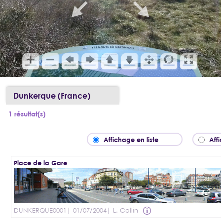
Dunkerque (France)
1 résultat(s)
Affichage en liste
Aff
Place de la Gare
DUNKERQUE0001
| 01/07/2004
| L. Collin