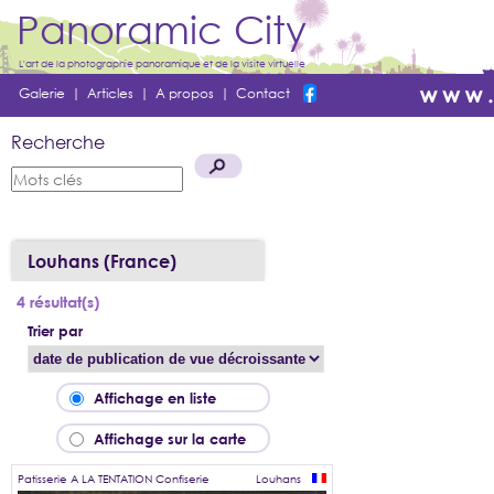
Panoramic City
L'art de la photographie panoramique et de la visite virtuelle
Galerie
|
Articles
|
A propos
|
Contact
Recherche
Louhans (France)
4 résultat(s)
Trier par
Affichage en liste
Affichage sur la carte
Patisserie A LA TENTATION Confiserie
Louhans