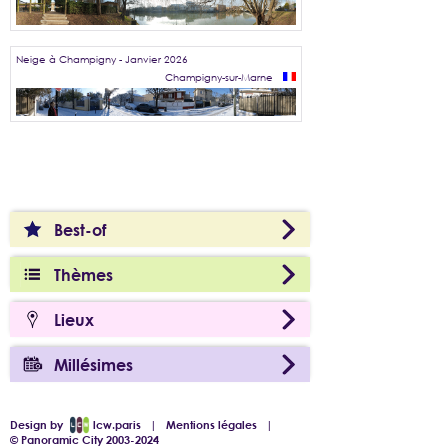
Neige à Champigny - Janvier 2026
Champigny-sur-Marne
Best-of
Thèmes
Lieux
Millésimes
Design by
lcw.paris
|
Mentions légales
|
© Panoramic City 2003-2024