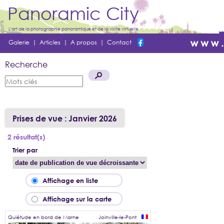
Panoramic City
L'art de la photographie panoramique et de la visite virtuelle
Galerie
|
Articles
|
A propos
|
Contact
Recherche
Prises de vue : Janvier 2026
2 résultat(s)
Trier par
Affichage en liste
Affichage sur la carte
Quiétude en bord de Marne
Joinville-le-Pont