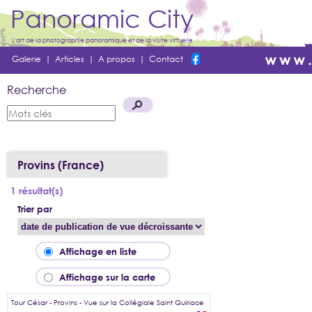
Panoramic City
L'art de la photographie panoramique et de la visite virtuelle
Galerie
|
Articles
|
A propos
|
Contact
Recherche
Provins (France)
1 résultat(s)
Trier par
Affichage en liste
Affichage sur la carte
Tour César - Provins - Vue sur la Collégiale Saint Quiriace