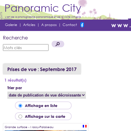
Panoramic City
L'art de la photographie panoramique et de la visite virtuelle
Galerie
|
Articles
|
A propos
|
Contact
Recherche
Prises de vue : Septembre 2017
1 résultat(s)
Trier par
Affichage en liste
Affichage sur la carte
Grande surface - Massy-Palaiseau