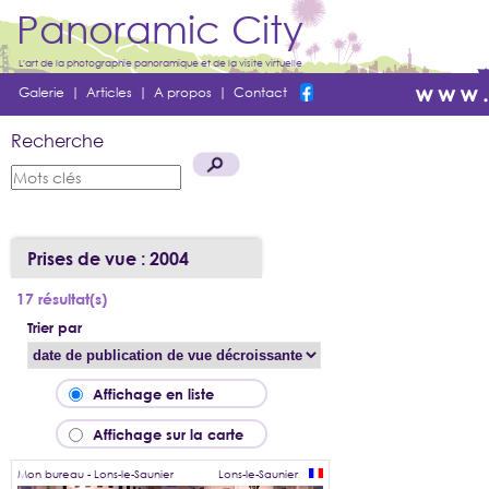
Panoramic City
L'art de la photographie panoramique et de la visite virtuelle
Galerie
|
Articles
|
A propos
|
Contact
Recherche
Prises de vue : 2004
17 résultat(s)
Trier par
Affichage en liste
Affichage sur la carte
Mon bureau - Lons-le-Saunier
Lons-le-Saunier