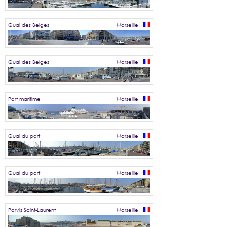
Quai des Belges
Marseille
Quai des Belges
Marseille
Port maritime
Marseille
Quai du port
Marseille
Quai du port
Marseille
Parvis Saint-Laurent
Marseille