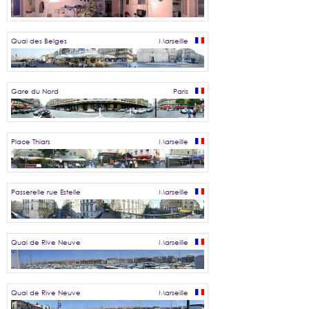
Quai des Belges
Marseille
Gare du Nord
Paris
Place Thiars
Marseille
Passerelle rue Estelle
Marseille
Quai de Rive Neuve
Marseille
Quai de Rive Neuve
Marseille