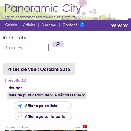
Panoramic City
L'art de la photographie panoramique et de la visite virtuelle
Galerie
|
Articles
|
A propos
|
Contact
Recherche
Prises de vue : Octobre 2012
1 résultat(s)
Trier par
Affichage en liste
Affichage sur la carte
Médina de Tunis
Tunis