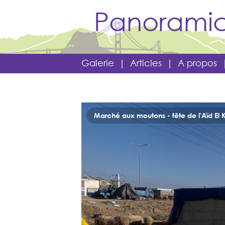
Panoramic
Galerie
|
Articles
|
A propos