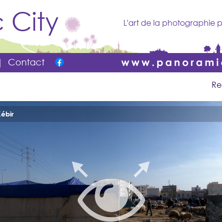
 City
L'art de la photographie p
|
Contact
Re