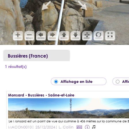
Bussières (France)
1 résultat(s)
Affichage en liste
Aff
Monsard - Bussières - Saône-et-Loire
MACON0010
| 25/12/2024
| L. Collin