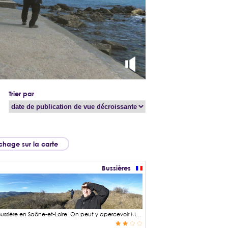
Trier par
ichage sur la carte
Bussières
Le Monsard est un point de vue qui culmine à 406 mètres sur la commune de Bussière en Saône-et-Loire. On peut y apercevoir Milly-Lamartine, Pierreclos, les roches de Solutré et Vergisson, Berzé-la-Ville. Par beau temps on peut aussi y voir le Mont-Blanc à l'est.