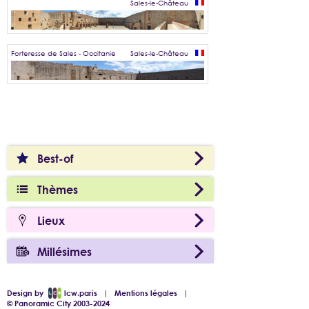
Sales-le-Château
Forteresse de Sales - Occitanie
Sales-le-Château
Best-of
Thèmes
Lieux
Millésimes
Design by
lcw.paris
|
Mentions légales
|
© Panoramic City 2003-2024