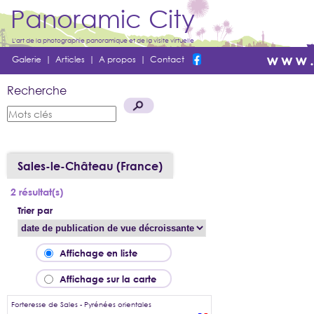
Panoramic City
L'art de la photographie panoramique et de la visite virtuelle
Galerie
|
Articles
|
A propos
|
Contact
Recherche
Sales-le-Château (France)
2 résultat(s)
Trier par
Affichage en liste
Affichage sur la carte
Forteresse de Sales - Pyrénées orientales