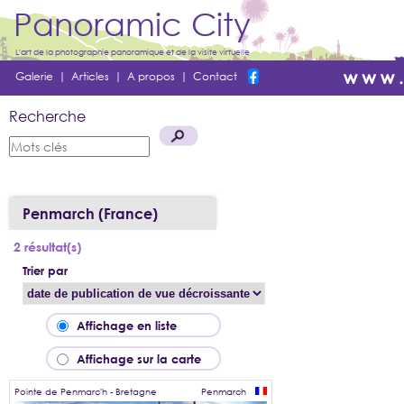
Panoramic City
L'art de la photographie panoramique et de la visite virtuelle
Galerie
|
Articles
|
A propos
|
Contact
Recherche
Penmarch (France)
2 résultat(s)
Trier par
Affichage en liste
Affichage sur la carte
Pointe de Penmarc'h - Bretagne
Penmarch