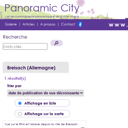
Panoramic City
L'art de la photographie panoramique et de la visite virtuelle
Galerie
|
Articles
|
A propos
|
Contact
Recherche
Breisach (Allemagne)
1 résultat(s)
Trier par
Affichage en liste
Affichage sur la carte
Vue sur le Rhin et l'alsace depuis la ville de Breisach