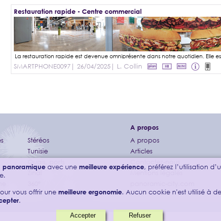
Restauration rapide - Centre commercial
SMARTPHONE0097
| 26/04/2025
| L. Collin
A propos
s
Stéréos
A propos
Tunisie
Articles
Quais, ports
Contactez-nous
on panoramique
avec une
meilleure expérience
, préférez l’utilisation d
Zinal
Mentions légales
e.
ne
360°
panoramic-city.com
our vous offrir une
meilleure ergonomie
. Aucun cookie n'est utilisé à des
cepter
.