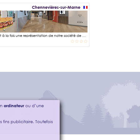
Chennevières-sur-Marne
La restauration rapide est devenue omniprésente dans notre quotidien. Elle est à la fois une représentation de notre société de consommation où il s'agit de consommer et de consommer vite, et une réponse à une demande pour être à la portée de toutes les bourses. On y trouve généralement des enseignes fournissant des sandwiches, sandwiches grecs ou kebabs, hamburgers, pizzas à emporter, etc ... Mais je crois toutefois qu'il ne faut pas opposer ce type de restauration, qui répond à un besoin de manger vite en se faisant plaisir à se « goinfrer », à une restauration où l'on se pose pour prendre le temps de déguster et partager un repas composé de mets plus raffinés. Le tout est de ne pas faire de la restauration rapide, ses repas quotidiens.
’un
ordinateur
ou d’une
 fins publicitaire. Toutefois