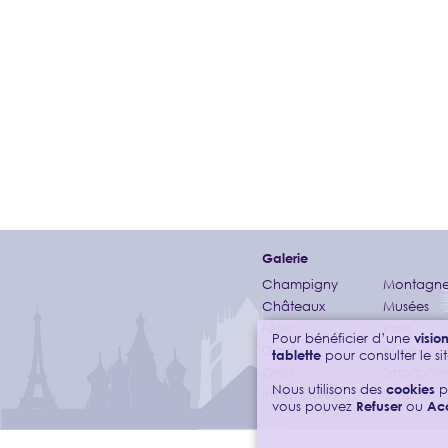
Galerie
Champigny
Montagne
Châteaux
Musées
Fêtes
Paris
Pour bénéficier d’une
visi
Gares
Ponts
tablette
pour consulter le sit
Gron
Smartpho
Nous utilisons des
cookies
p
Inclassables
Sonores
vous pouvez
Refuser
ou
Ac