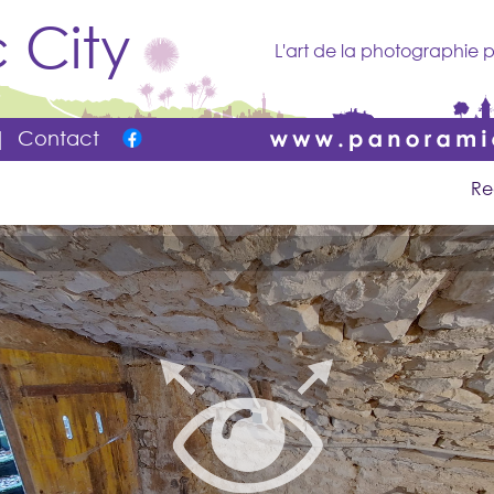
 City
L'art de la photographie p
|
Contact
Re