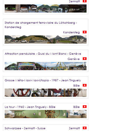
Zermatt
Station de chargement ferroviaire du Lötschberg -
Kandersteg
Kandersteg
Attraction pendulaire - Quai du Mont Blanc - Genève
Genève
Grosse Méta-Maxi-Maxi-Utopia - 1987 - Jean Tinguely
Bâle
La tour - 1960 - Jean Tinguely - Bâle
Bâle
Schwarzsee - Zermatt - Suisse
Zermatt