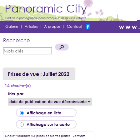
Panoramic City
L'art de la photographie panoramique et de la visite virtuelle
Galerie
|
Articles
|
A propos
|
Contact
Recherche
Prises de vue : Juillet 2022
14 résultat(s)
Trier par
Affichage en liste
Affichage sur la carte
Chalet valaisans sur pilotis et pierres plates - Zermatt