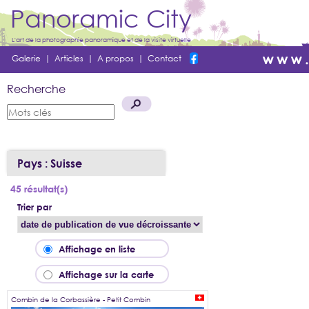
Panoramic City
L'art de la photographie panoramique et de la visite virtuelle
Galerie
|
Articles
|
A propos
|
Contact
Recherche
Pays : Suisse
45 résultat(s)
Trier par
Affichage en liste
Affichage sur la carte
Combin de la Corbassière - Petit Combin