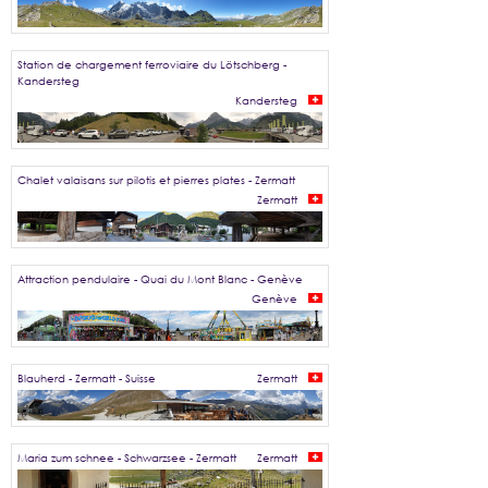
Station de chargement ferroviaire du Lötschberg -
Kandersteg
Kandersteg
Chalet valaisans sur pilotis et pierres plates - Zermatt
Zermatt
Attraction pendulaire - Quai du Mont Blanc - Genève
Genève
Blauherd - Zermatt - Suisse
Zermatt
Maria zum schnee - Schwarzsee - Zermatt
Zermatt