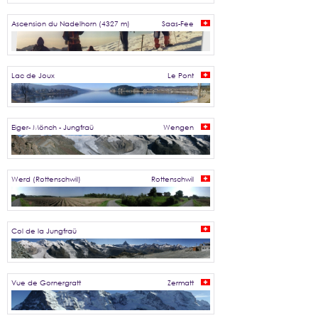
Ascension du Nadelhorn (4327 m)
Saas-Fee
Lac de Joux
Le Pont
Eiger- Mönch - Jungfraü
Wengen
Werd (Rottenschwil)
Rottenschwil
Col de la Jungfraü
Vue de Gornergratt
Zermatt