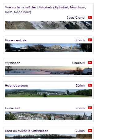
Vue sur le massif des Mishabels (Alphubel, TÃ¤schorn,
Dom, Nadelhorn)
Saas-Grund
Gare centrale
Zürich
Wyssbach
Madiswil
Hoenggerberg
Zürich
Lindenhof
Zürich
Bord du rivière à Ottenbach
Zürich