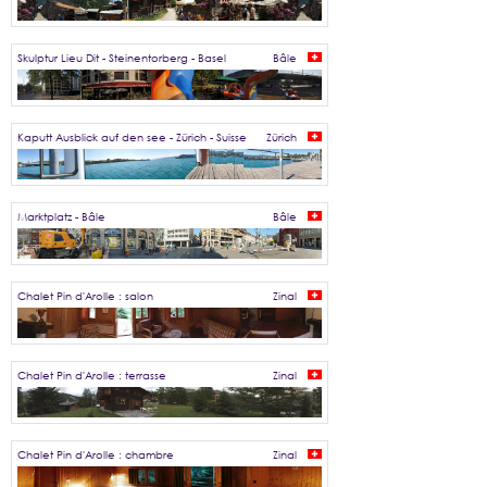
Skulptur Lieu Dit - Steinentorberg - Basel
Bâle
Kaputt Ausblick auf den see - Zürich - Suisse
Zürich
Marktplatz - Bâle
Bâle
Chalet Pin d'Arolle : salon
Zinal
Chalet Pin d'Arolle : terrasse
Zinal
Chalet Pin d'Arolle : chambre
Zinal