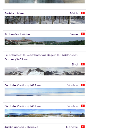
Forêt en hiver
Zürich
Kirchenfeldbrücke
Berne
Le Bishorn et le Weisshorn vus depuis le Diablon des
Dames (3609 m)
Zinal
Dent de Vaulion (1482 m)
Vaulion
Dent de Vaulion (1482 m)
Vaulion
Jardin anglais - Genève
Genève