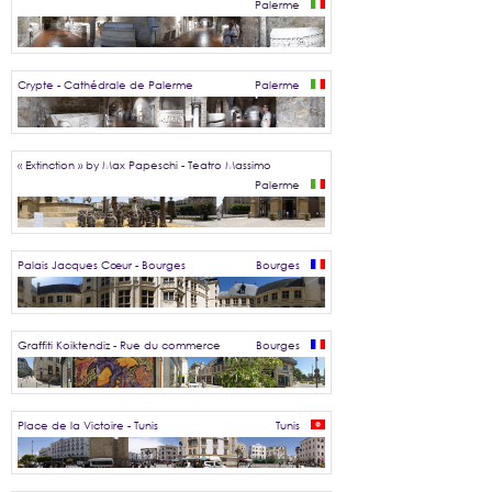
Palerme
Crypte - Cathédrale de Palerme
Palerme
« Extinction » by Max Papeschi - Teatro Massimo
Palerme
Palais Jacques Cœur - Bourges
Bourges
Graffiti Koiktendiz - Rue du commerce
Bourges
Place de la Victoire - Tunis
Tunis