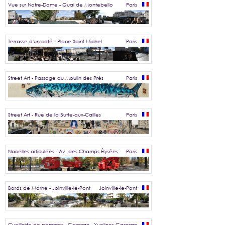
Vue sur Notre-Dame - Quai de Montebello
Paris
Terrasse d'un café - Place Saint Michel
Paris
Street Art - Passage du Moulin des Prés
Paris
Street Art - Rue de la Butte-aux-Cailles
Paris
Nacelles articulées - Av. des Champs Élysées
Paris
Bords de Marne - Joinville-le-Pont
Joinville-le-Pont
Cueillette de pommes - Gazeran - Yvelines
Gazeran