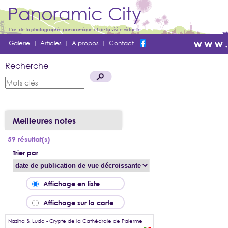
Panoramic City
L'art de la photographie panoramique et de la visite virtuelle
Galerie
|
Articles
|
A propos
|
Contact
Recherche
Meilleures notes
59 résultat(s)
Trier par
Affichage en liste
Affichage sur la carte
Naziha & Ludo - Crypte de la Cathédrale de Palerme