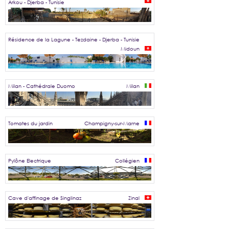
Arkou - Djerba - Tunisie
Résidence de la Lagune - Tezdaine - Djerba - Tunisie
Midoun
Milan - Cathédrale Duomo
Milan
Tomates du jardin
Champigny-sur-Marne
Pylône Electrique
Collégien
Cave d'affinage de Singlinaz
Zinal