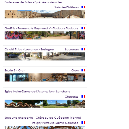
Forteresse de Sales - Pyrénées orientales
Sales-le-Château
Graffitis - Promenafe Raymond V - Toulouse
Toulouse
Ostaliri Ti Jos - Locronan - Bretagne
Locronan
Ecurie 3 - Gron
Gron
Eglise Notre-Dame-de-l'Assomption - Lancharre
Chapaize
Sous une charpente - Château de Guédelon (Yonne)
Treigny-Perreuse-Sainte-Colombe