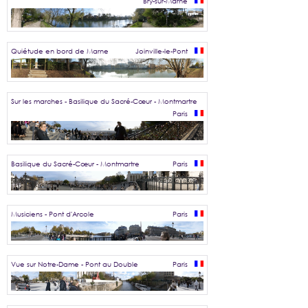
Bry-sur-Marne
Quiétude en bord de Marne
Joinville-le-Pont
Sur les marches - Basilique du Sacré-Cœur - Montmartre
Paris
Basilique du Sacré-Cœur - Montmartre
Paris
Musiciens - Pont d'Arcole
Paris
Vue sur Notre-Dame - Pont au Double
Paris