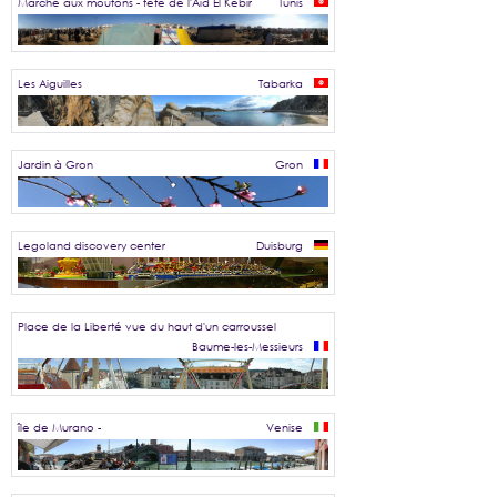
Marché aux moutons - fête de l'Aïd El Kébir
Tunis
Les Aiguilles
Tabarka
Jardin à Gron
Gron
Legoland discovery center
Duisburg
Place de la Liberté vue du haut d'un carroussel
Baume-les-Messieurs
île de Murano -
Venise