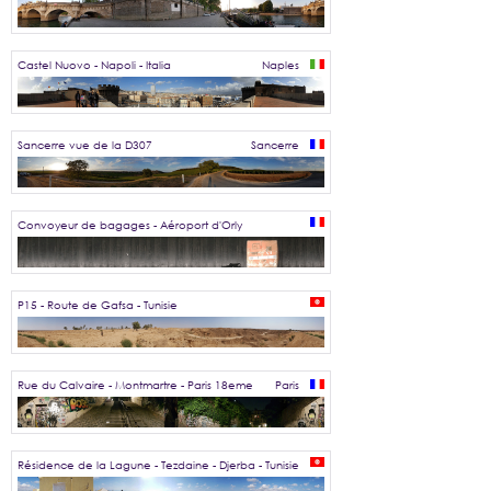
Castel Nuovo - Napoli - Italia
Naples
Sancerre vue de la D307
Sancerre
Convoyeur de bagages - Aéroport d'Orly
P15 - Route de Gafsa - Tunisie
Rue du Calvaire - Montmartre - Paris 18eme
Paris
Résidence de la Lagune - Tezdaine - Djerba - Tunisie