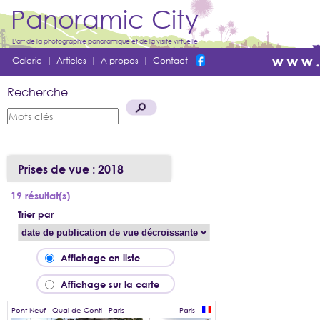
Panoramic City
L'art de la photographie panoramique et de la visite virtuelle
Galerie
|
Articles
|
A propos
|
Contact
Recherche
Prises de vue : 2018
19 résultat(s)
Trier par
Affichage en liste
Affichage sur la carte
Pont Neuf - Quai de Conti - Paris
Paris