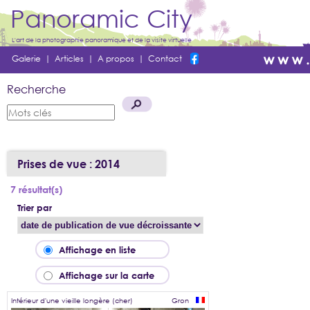
Panoramic City
L'art de la photographie panoramique et de la visite virtuelle
Galerie
|
Articles
|
A propos
|
Contact
Recherche
Prises de vue : 2014
7 résultat(s)
Trier par
Affichage en liste
Affichage sur la carte
Intérieur d'une vieille longère (cher)
Gron