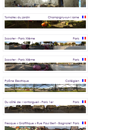
Tomates du jardin
Champigny-sur-Marne
Scooter - Paris XIIème
Paris
Scooter - Paris XIIème
Paris
Pylône Electrique
Collégien
Du côté de Montorgueil - Paris 1er
Paris
Fresque « Graffitique » Rue Paul Bert - Bagnolet
Paris