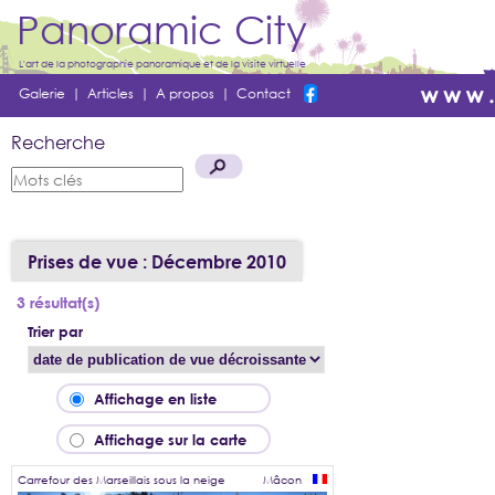
Panoramic City
L'art de la photographie panoramique et de la visite virtuelle
Galerie
|
Articles
|
A propos
|
Contact
Recherche
Prises de vue : Décembre 2010
3 résultat(s)
Trier par
Affichage en liste
Affichage sur la carte
Carrefour des Marseillais sous la neige
Mâcon