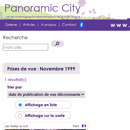
Panoramic City
L'art de la photographie panoramique et de la visite virtuelle
Galerie
|
Articles
|
A propos
|
Contact
Recherche
Prises de vue : Novembre 1999
1 résultat(s)
Trier par
Affichage en liste
Affichage sur la carte
Les Halles la nuit
Paris