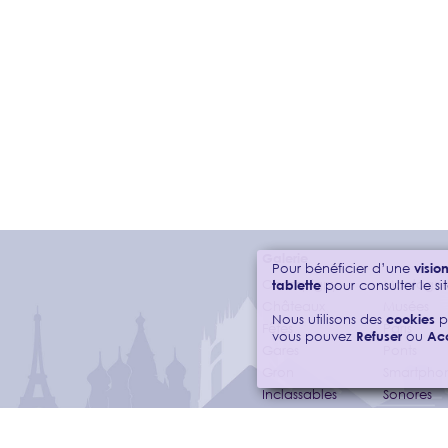
Galerie
Pour bénéficier d’une
visi
Champigny
Montagne
tablette
pour consulter le sit
Châteaux
Musées
Nous utilisons des
cookies
p
Fêtes
Paris
vous pouvez
Refuser
ou
Ac
Gares
Ponts
Gron
Smartpho
Inclassables
Sonores