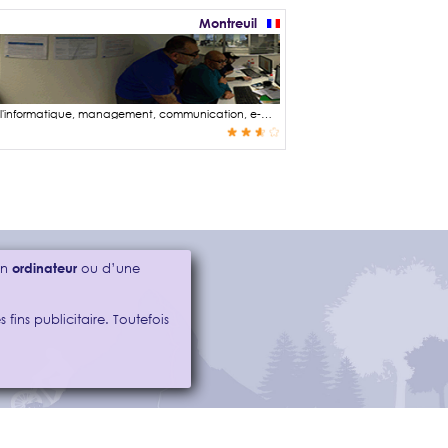
Montreuil
L'AFCI Newsoft est un organisme de formation spécialisé dans les domaines de l'informatique, management, communication, e-marketing etc ... Cette photographie panoramique a été réalisé dans le cadre d'une session de formation àÂ la PAO (Illustrator, Photoshop, Indesign). En particulier elle illustre le travail d'atelier qui s'effectue àÂ l'issue des cours théoriques et permettant de consolider les notions apprises. Jean-Charles notre formateur était àÂ notre entière disposition pour nous aider dans nos travaux de réalisation : cartes de visite, plaquette, maquette web etc ... Mais écoutez plutôt ...
’un
ordinateur
ou d’une
 fins publicitaire. Toutefois