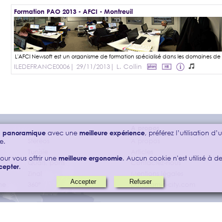
Formation PAO 2013 - AFCI - Montreuil
ILEDEFRANCE0006
| 29/11/2013
| L. Collin
A propos
on panoramique
avec une
meilleure expérience
, préférez l’utilisation d
s
Stéréos
A propos
e.
Tunisie
Articles
our vous offrir une
meilleure ergonomie
. Aucun cookie n'est utilisé à des
Quais, ports
Contactez-nous
cepter
.
Zinal
Mentions légales
ne
360°
panoramic-city.com