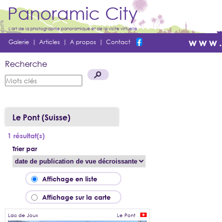
Panoramic City
L'art de la photographie panoramique et de la visite virtuelle
Galerie
|
Articles
|
A propos
|
Contact
Recherche
Le Pont (Suisse)
1 résultat(s)
Trier par
Affichage en liste
Affichage sur la carte
Lac de Joux
Le Pont