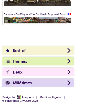
Fresque « Graffitique » Rue Paul Bert - Bagnolet
Paris
Best-of
Thèmes
Lieux
Millésimes
Design by
lcw.paris
|
Mentions légales
|
© Panoramic City 2003-2024