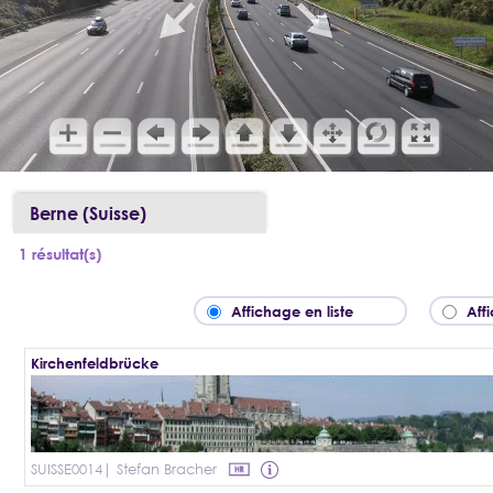
Berne (Suisse)
1 résultat(s)
Affichage en liste
Aff
Kirchenfeldbrücke
SUISSE0014
| Stefan Bracher