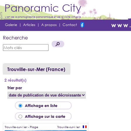
Panoramic City
L'art de la photographie panoramique et de la visite virtuelle
Galerie
|
Articles
|
A propos
|
Contact
Recherche
Trouville-sur-Mer (France)
2 résultat(s)
Trier par
Affichage en liste
Affichage sur la carte
Trouville-sur-Mer - Plage
Trouville-sur-Mer