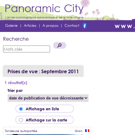
Panoramic City
L'art de la photographie panoramique et de la visite virtuelle
Galerie
|
Articles
|
A propos
|
Contact
Recherche
Prises de vue : Septembre 2011
1 résultat(s)
Trier par
Affichage en liste
Affichage sur la carte
Tondeuse autoportée
Gron