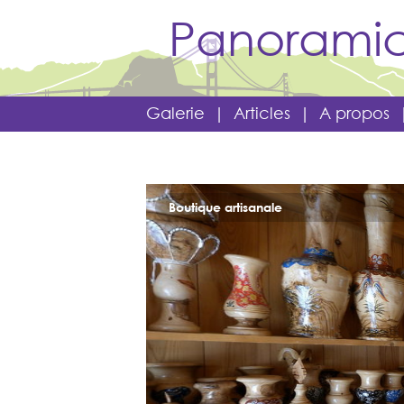
Panoramic
Galerie
|
Articles
|
A propos