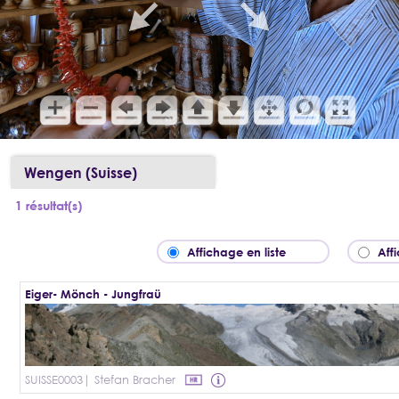
Wengen (Suisse)
1 résultat(s)
Affichage en liste
Aff
Eiger- Mönch - Jungfraü
SUISSE0003
| Stefan Bracher