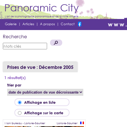
Panoramic City
L'art de la photographie panoramique et de la visite virtuelle
Galerie
|
Articles
|
A propos
|
Contact
Recherche
Prises de vue : Décembre 2005
1 résultat(s)
Trier par
Affichage en liste
Affichage sur la carte
Mon bureau - Lons-le-Saunier
Lons-le-Saunier