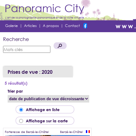
Panoramic City
L'art de la photographie panoramique et de la visite virtuelle
Galerie
|
Articles
|
A propos
|
Contact
Recherche
Prises de vue : 2020
5 résultat(s)
Trier par
Affichage en liste
Affichage sur la carte
Forteresse de Berzé-le-Châtel
Berzé-le-Châtel