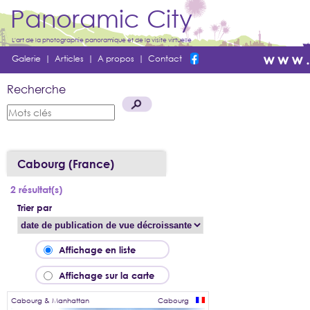
Panoramic City
L'art de la photographie panoramique et de la visite virtuelle
Galerie
|
Articles
|
A propos
|
Contact
Recherche
Cabourg (France)
2 résultat(s)
Trier par
Affichage en liste
Affichage sur la carte
Cabourg & Manhattan
Cabourg