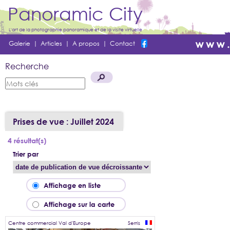
Panoramic City
L'art de la photographie panoramique et de la visite virtuelle
Galerie
|
Articles
|
A propos
|
Contact
Recherche
Prises de vue : Juillet 2024
4 résultat(s)
Trier par
Affichage en liste
Affichage sur la carte
Centre commercial Val d'Europe
Serris