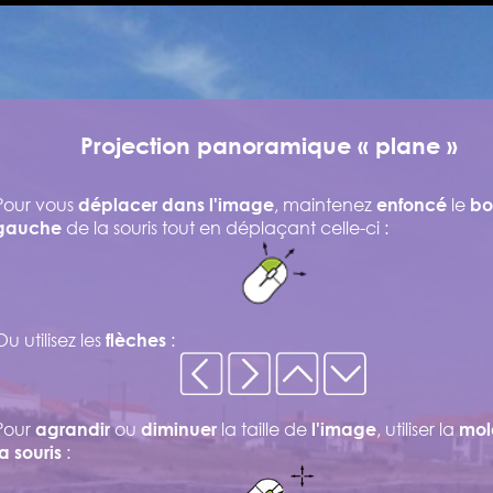
Projection panoramique « plane »
Pour vous
, maintenez
le
déplacer dans l'image
enfoncé
bo
de la souris tout en déplaçant celle-ci :
gauche
Ou utilisez les
:
flèches
Pour
ou
la taille de
, utiliser la
agrandir
diminuer
l'image
mol
:
la souris