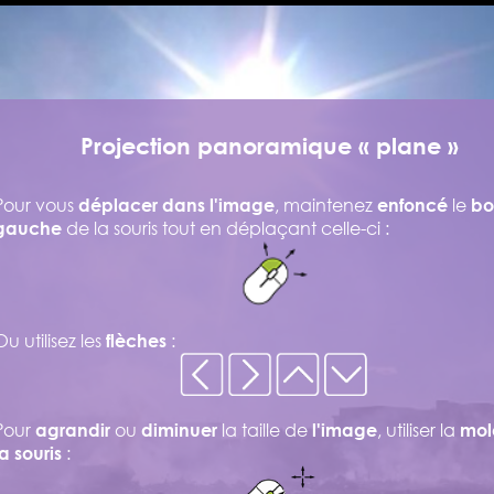
Projection panoramique « plane »
Pour vous
, maintenez
le
déplacer dans l'image
enfoncé
bo
de la souris tout en déplaçant celle-ci :
gauche
Ou utilisez les
:
flèches
Pour
ou
la taille de
, utiliser la
agrandir
diminuer
l'image
mol
:
la souris