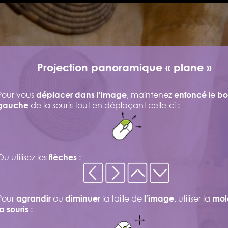
Projection panoramique « plane »
Pour vous
, maintenez
le
déplacer dans l'image
enfoncé
bo
de la souris tout en déplaçant celle-ci :
gauche
Ou utilisez les
:
flèches
Pour
ou
la taille de
, utiliser la
agrandir
diminuer
l'image
mol
:
la souris