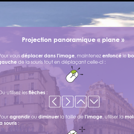
Projection panoramique « plane »
Pour vous
, maintenez
le
déplacer dans l'image
enfoncé
bo
de la souris tout en déplaçant celle-ci :
gauche
Ou utilisez les
:
flèches
Pour
ou
la taille de
, utiliser la
agrandir
diminuer
l'image
mol
:
la souris