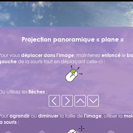
Projection panoramique « plane »
Pour vous
, maintenez
le
déplacer dans l'image
enfoncé
bo
de la souris tout en déplaçant celle-ci :
gauche
Ou utilisez les
:
flèches
Pour
ou
la taille de
, utiliser la
agrandir
diminuer
l'image
mol
:
la souris