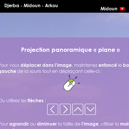
Djerba - Midoun - Arkou
Midoun